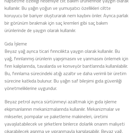
hapsetme özelliği nedeniyle cilt bakım ürünlerinde yaygın olarak
kullanılır. Bu yağın yoğun ve yumuşatıcı özellikleri ciltte
koruyucu bir bariyer oluşturarak nem kaybını önler. Ayrıca parlak
bir görünüm bırakmak için saç kremleri gibi saç bakım
ürünlerinde de yaygın olarak kullanılır.
Gıda İşleme
Beyaz yağ ayrıca ticari fırıncılıkta yaygın olarak kullanılır. Bu
yağ, fırınlanmış ürünlerin yapışmasını ve yanmasını önlemek için
fırın kalıplarında, tavalarda ve konveyör bantlarında kullanılabilir.
Bu, fırınlama sürecindeki atığı azaltır ve daha verimli bir üretim
sürecine katkıda bulunur. Bu yağın saf bileşimi gıda güvenliği
yönetmeliklerine uygundur.
Beyaz petrol ayrıca sürtünmeyi azaltmak için gıda işleme
ekipmanlarının mekanizmalarında kullanılır. Mekanizmalar ve
mikserler, pompalar ve paketleme makineleri, üretimi
yavaşlatabilecek ve şirketlere binlerce dolarlık onarım maliyeti
çıkarabilecek aşınma ve yıpranmayla karşılaşabilir. Beyaz yağ,