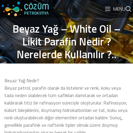
MENU
Beyaz Yağ – White Oil –
Likit Parafin Nedir ?
Nerelerde Kullanılır ?..
Beyaz Yağ Nedir?
Beyaz petrol, parafin olarak da listelenir ve renk, koku veya
tada neden olabilecek tüm saflıkları damıtarak ve ortadan
kaldırarak titiz bir rafinasyon süreciyle oluşturulur. Rafinasyon,
kükürt bileşiklerini, doymamış hidrokarbonları ve tat, koku veya
renk oluşturabilecek diğer elementleri ortadan kaldırır. Sonuç,
genellikle parafinik ve naftenik tipler olmak üzere doymuş
hidrokarbonlardan oluşan berrak bir yağdır.