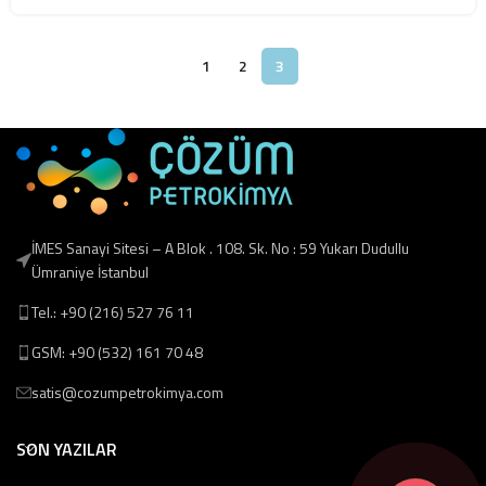
1
2
3
İMES Sanayi Sitesi – A Blok . 108. Sk. No : 59 Yukarı Dudullu
Ümraniye İstanbul
Tel.: +90 (216) 527 76 11
GSM: +90 (532) 161 70 48
satis@cozumpetrokimya.com
SON YAZILAR