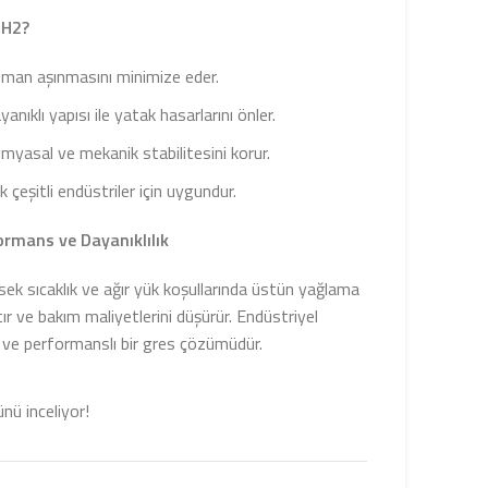
EH2?
pman aşınmasını minimize eder.
anıklı yapısı ile yatak hasarlarını önler.
imyasal ve mekanik stabilitesini korur.
k çeşitli endüstriler için uygundur.
ormans ve Dayanıklılık
k sıcaklık ve ağır yük koşullarında üstün yağlama
r ve bakım maliyetlerini düşürür. Endüstriyel
r ve performanslı bir gres çözümüdür.
ünü inceliyor!