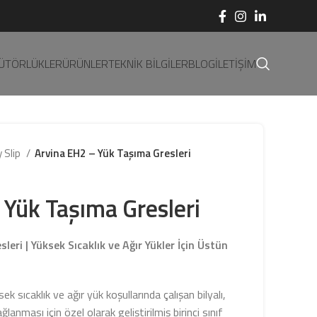
BÜTÖRLÜKLER
ÜRÜNLER
TEKNIK BILGILER
BLOG
İLETIŞIM
 Slip
Arvina EH2 – Yük Taşıma Gresleri
 Yük Taşıma Gresleri
eri | Yüksek Sıcaklık ve Ağır Yükler İçin Üstün
sıcaklık ve ağır yük koşullarında çalışan bilyalı,
lanması için özel olarak geliştirilmiş birinci sınıf