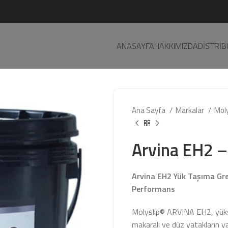
ANASAYFA
HAKKIMIZDA
DISTRI
Ana Sayfa
Markalar
Moly
Arvina EH2 –
Arvina EH2 Yük Taşıma Gresl
Performans
Molyslip® ARVINA EH2, yüksek 
makaralı ve düz yatakların yağ