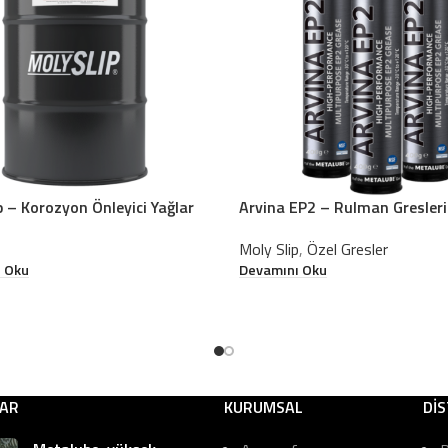
 – Korozyon Önleyici Yağlar
Arvina EP2 – Rulman Gresleri
p
Moly Slip
,
Özel Gresler
 Oku
Devamını Oku
LAR
KURUMSAL
Dİ