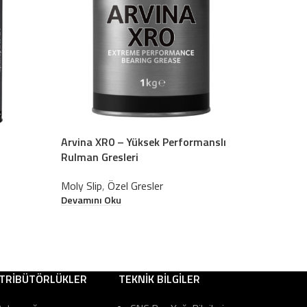
Arvina XR0 – Yüksek Performanslı
Combat S
Rulman Gresleri
Moly Slip
Devamını
Moly Slip
,
Özel Gresler
Devamını Oku
STRİBÜTÖRLÜKLER
TEKNİK BİLGİLER