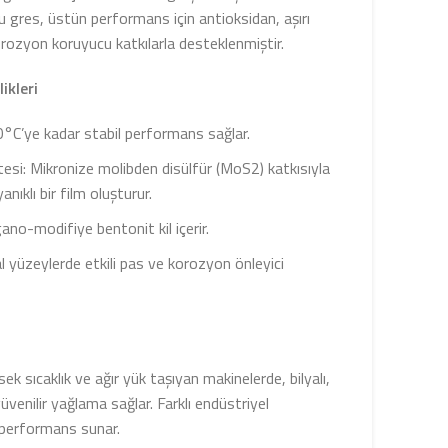
u gres, üstün performans için antioksidan, aşırı
orozyon koruyucu katkılarla desteklenmiştir.
ikleri
30°C’ye kadar stabil performans sağlar.
esi: Mikronize molibden disülfür (MoS2) katkısıyla
nıklı bir film oluşturur.
gano-modifiye bentonit kil içerir.
yüzeylerde etkili pas ve korozyon önleyici
 sıcaklık ve ağır yük taşıyan makinelerde, bilyalı,
venilir yağlama sağlar. Farklı endüstriyel
performans sunar.