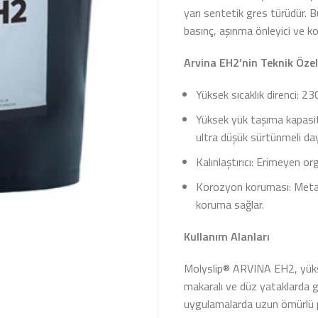
yarı sentetik gres türüdür. B
basınç, aşınma önleyici ve k
Arvina EH2’nin Teknik Özell
Yüksek sıcaklık direnci: 2
Yüksek yük taşıma kapasit
ultra düşük sürtünmeli daya
Kalınlaştırıcı: Erimeyen or
Korozyon koruması: Metal 
koruma sağlar.
Kullanım Alanları
Molyslip® ARVINA EH2, yüksek
makaralı ve düz yataklarda gü
uygulamalarda uzun ömürlü 