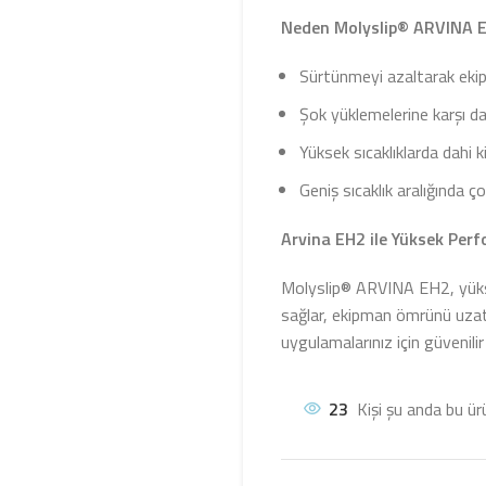
Neden Molyslip® ARVINA 
Sürtünmeyi azaltarak eki
Şok yüklemelerine karşı day
Yüksek sıcaklıklarda dahi k
Geniş sıcaklık aralığında ço
Arvina EH2 ile Yüksek Perf
Molyslip® ARVINA EH2, yükse
sağlar, ekipman ömrünü uzatı
uygulamalarınız için güvenili
23
Kişi şu anda bu ür