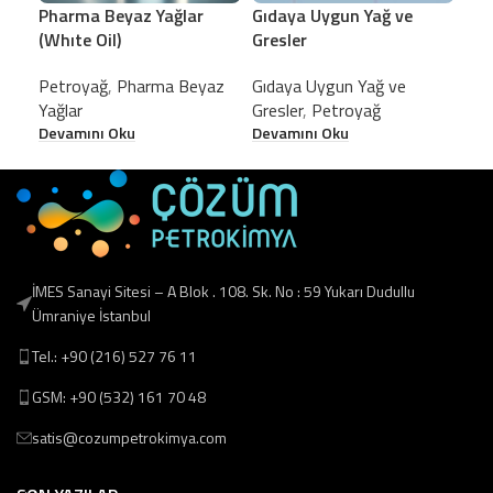
Pharma Beyaz Yağlar
Gıdaya Uygun Yağ ve
Pro
(Whıte Oil)
Gresler
Pet
Dev
Petroyağ
,
Pharma Beyaz
Gıdaya Uygun Yağ ve
Yağlar
Gresler
,
Petroyağ
Devamını Oku
Devamını Oku
İMES Sanayi Sitesi – A Blok . 108. Sk. No : 59 Yukarı Dudullu
Ümraniye İstanbul
Tel.: +90 (216) 527 76 11
GSM: +90 (532) 161 70 48
satis@cozumpetrokimya.com