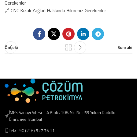
Gerekenler
🔗
CNC Kızak Yağları Hakkında Bilmeniz Gerekenler
Önceki
Sonraki
İMES Sanayi Sitesi – A Blok . 108. Sk. No : 59 Yukarı Dudullu
Ümraniye İstanbul
Tel.: +90 (216) 527 76 11