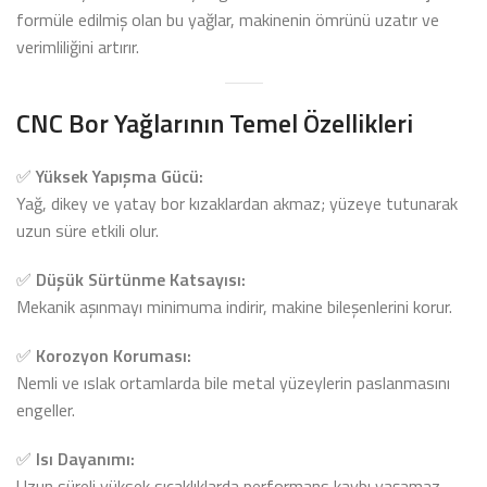
formüle edilmiş olan bu yağlar, makinenin ömrünü uzatır ve
verimliliğini artırır.
CNC Bor Yağlarının Temel Özellikleri
✅
Yüksek Yapışma Gücü:
Yağ, dikey ve yatay bor kızaklardan akmaz; yüzeye tutunarak
uzun süre etkili olur.
✅
Düşük Sürtünme Katsayısı:
Mekanik aşınmayı minimuma indirir, makine bileşenlerini korur.
✅
Korozyon Koruması:
Nemli ve ıslak ortamlarda bile metal yüzeylerin paslanmasını
engeller.
✅
Isı Dayanımı:
Uzun süreli yüksek sıcaklıklarda performans kaybı yaşamaz.