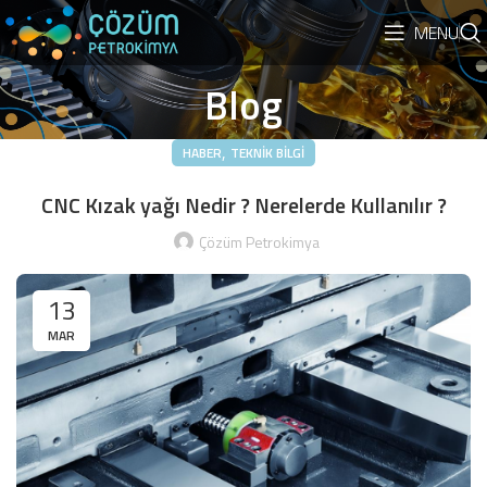
MENU
Blog
,
HABER
TEKNIK BILGI
CNC Kızak yağı Nedir ? Nerelerde Kullanılır ?
Çözüm Petrokimya
13
MAR