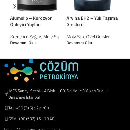
Alumslip – Korozyon
Arvina EH2 – Yük Taşıma
Arv
Önleyici Yağlar
Gresleri
Per
Gre
Koruyucu Yağlar
,
Moly Slip
Moly Slip
,
Özel Gresler
Devamını Oku
Devamını Oku
Mol
Dev
İMES Sanayi Sitesi – A Blok . 108. Sk. No : 59 Yukarı Dudullu
Ümraniye İstanbul
Tel.: +90 (216) 527 76 11
GSM: +90 (532) 161 70 48
satis@cozumpetrokimya.com