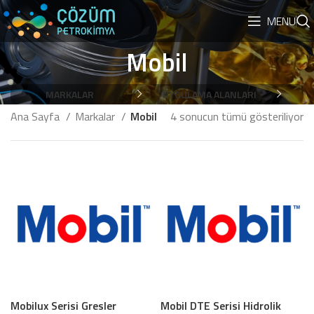
MENU
Mobil
MARKALAR
UYGULAMA ALANLARI
Ana Sayfa
Markalar
Mobil
4 sonucun tümü gösteriliyor
Mobilux Serisi Gresler
Mobil DTE Serisi Hidrolik