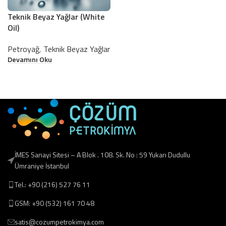
Teknik Beyaz Yağlar (White
Oil)
Petroyağ
,
Teknik Beyaz Yağlar
Devamını Oku
İMES Sanayi Sitesi – A Blok . 108. Sk. No : 59 Yukarı Dudullu
Ümraniye İstanbul
Tel.: +90 (216) 527 76 11
GSM: +90 (532) 161 70 48
satis@cozumpetrokimya.com