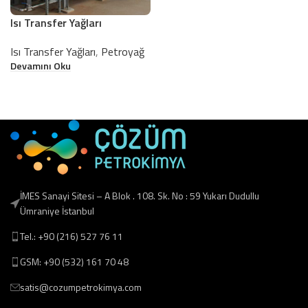
Isı Transfer Yağları
Isı Transfer Yağları
,
Petroyağ
Devamını Oku
İMES Sanayi Sitesi – A Blok . 108. Sk. No : 59 Yukarı Dudullu
Ümraniye İstanbul
Tel.: +90 (216) 527 76 11
GSM: +90 (532) 161 70 48
satis@cozumpetrokimya.com